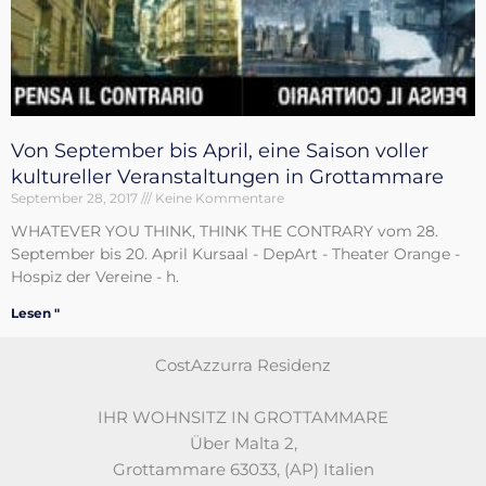
Von September bis April, eine Saison voller
kultureller Veranstaltungen in Grottammare
September 28, 2017
Keine Kommentare
WHATEVER YOU THINK, THINK THE CONTRARY vom 28.
September bis 20. April Kursaal - DepArt - Theater Orange -
Hospiz der Vereine - h.
Lesen "
CostAzzurra Residenz
IHR WOHNSITZ IN GROTTAMMARE
Über Malta 2
,
Grottammare 63033
,
(AP)
Italien