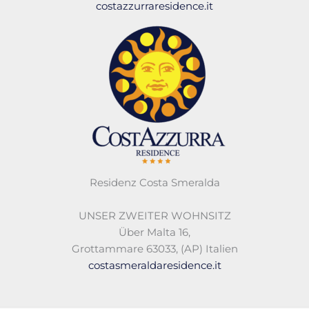
costazzurraresidence.it
Residenz Costa Smeralda
UNSER ZWEITER WOHNSITZ
Über Malta 16,
Grottammare 63033, (AP) Italien
costasmeraldaresidence.it