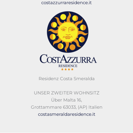
costazzurraresidence.it
Residenz Costa Smeralda
UNSER ZWEITER WOHNSITZ
Über Malta 16,
Grottammare 63033, (AP) Italien
costasmeraldaresidence.it