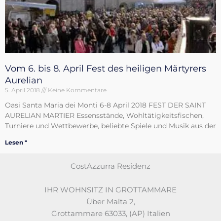
Vom 6. bis 8. April Fest des heiligen Märtyrers
Aurelian
5. April 2018
Keine Kommentare
Oasi Santa Maria dei Monti 6-8 April 2018 FEST DER SAINT
AURELIAN MARTIER Essensstände, Wohltätigkeitsfischen,
Turniere und Wettbewerbe, beliebte Spiele und Musik aus der
Lesen "
CostAzzurra Residenz
IHR WOHNSITZ IN GROTTAMMARE
Über Malta 2
,
Grottammare 63033
,
(AP)
Italien