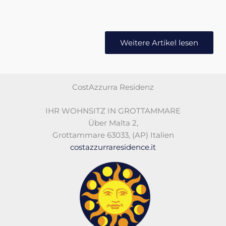
Weitere Artikel lesen
CostAzzurra Residenz
IHR WOHNSITZ IN GROTTAMMARE
Über Malta 2
,
Grottammare 63033
,
(AP)
Italien
costazzurraresidence.it