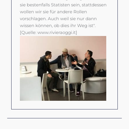
sie bestenfalls Statisten sein, stattdessen
wollen wir sie für andere Rollen
vorschlagen. Auch weil sie nur dann
wissen können, ob dies ihr Weg ist".
[Quelle: www.rivieraoggi.it]