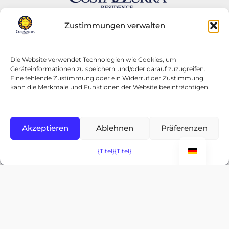
Zustimmungen verwalten
Residenz Costa Smeralda
UNSER ZWEITER WOHNSITZ
Die Website verwendet Technologien wie Cookies, um
Über Malta 16,
Geräteinformationen zu speichern und/oder darauf zuzugreifen.
Eine fehlende Zustimmung oder ein Widerruf der Zustimmung
Grottammare 63033, (AP) Italien
kann die Merkmale und Funktionen der Website beeinträchtigen.
costasmeraldaresidence.it
IHR WOHNSITZ IN GROTTAMMARE
Akzeptieren
Ablehnen
Präferenzen
Startseite
VERFÜGBARKEIT PRÜFEN
Ihr Wohnsitz in Grottammare
{Titel}
{Titel}
Wohnungen
Zimmer
Angebote 2026
Kontakt
F.A.Q.
Galerie