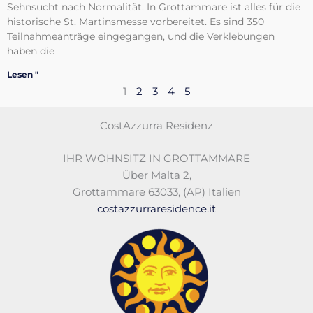
Sehnsucht nach Normalität. In Grottammare ist alles für die
historische St. Martinsmesse vorbereitet. Es sind 350
Teilnahmeanträge eingegangen, und die Verklebungen
haben die
Lesen "
1
2
3
4
5
CostAzzurra Residenz
IHR WOHNSITZ IN GROTTAMMARE
Über Malta 2
,
Grottammare 63033
,
(AP)
Italien
costazzurraresidence.it