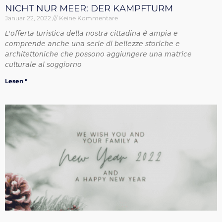
NICHT NUR MEER: DER KAMPFTURM
Januar 22, 2022
Keine Kommentare
𝘓'𝘰𝘧𝘧𝘦𝘳𝘵𝘢 𝘵𝘶𝘳𝘪𝘴𝘵𝘪𝘤𝘢 𝘥𝘦𝘭𝘭𝘢 𝘯𝘰𝘴𝘵𝘳𝘢 𝘤𝘪𝘵𝘵𝘢𝘥𝘪𝘯𝘢 𝘦̀ 𝘢𝘮𝘱𝘪𝘢 𝘦
𝘤𝘰𝘮𝘱𝘳𝘦𝘯𝘥𝘦 𝘢𝘯𝘤𝘩𝘦 𝘶𝘯𝘢 𝘴𝘦𝘳𝘪𝘦 𝘥𝘪 𝘣𝘦𝘭𝘭𝘦𝘻𝘻𝘦 𝘴𝘵𝘰𝘳𝘪𝘤𝘩𝘦 𝘦
𝘢𝘳𝘤𝘩𝘪𝘵𝘦𝘵𝘵𝘰𝘯𝘪𝘤𝘩𝘦 𝘤𝘩𝘦 𝘱𝘰𝘴𝘴𝘰𝘯𝘰 𝘢𝘨𝘨𝘪𝘶𝘯𝘨𝘦𝘳𝘦 𝘶𝘯𝘢 𝘮𝘢𝘵𝘳𝘪𝘤𝘦
𝘤𝘶𝘭𝘵𝘶𝘳𝘢𝘭𝘦 𝘢𝘭 𝘴𝘰𝘨𝘨𝘪𝘰𝘳𝘯𝘰
Lesen "