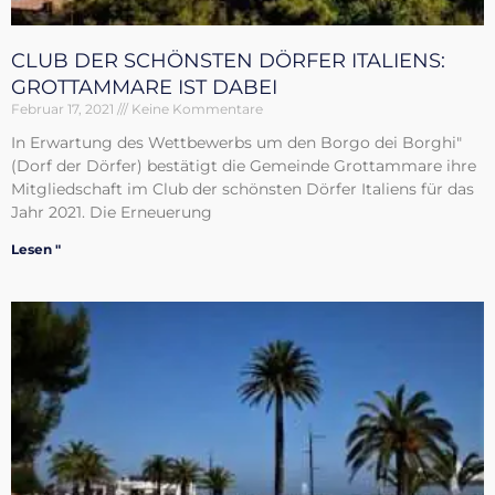
CLUB DER SCHÖNSTEN DÖRFER ITALIENS:
GROTTAMMARE IST DABEI
Februar 17, 2021
Keine Kommentare
In Erwartung des Wettbewerbs um den Borgo dei Borghi"
(Dorf der Dörfer) bestätigt die Gemeinde Grottammare ihre
Mitgliedschaft im Club der schönsten Dörfer Italiens für das
Jahr 2021. Die Erneuerung
Lesen "