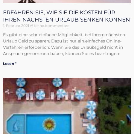
ERFAHREN SIE, WIE SIE DIE KOSTEN FÜR
IHREN NÄCHSTEN URLAUB SENKEN KÖNNEN
1. Februar 2021
Keine Kommentare
Es gibt eine sehr einfache Möglichkeit, bei Ihrem nächsten
Urlaub Geld zu sparen. Dazu ist nur ein einfaches Online-
Verfahren erforderlich. Wenn Sie das Urlaubsgeld nicht in
Anspruch genommen haben, können Sie es beantragen
Lesen "