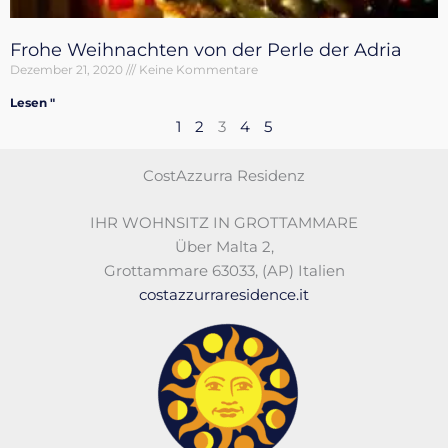
Frohe Weihnachten von der Perle der Adria
Dezember 21, 2020
Keine Kommentare
Lesen "
1
2
3
4
5
CostAzzurra Residenz
IHR WOHNSITZ IN GROTTAMMARE
Über Malta 2
,
Grottammare 63033
,
(AP)
Italien
costazzurraresidence.it