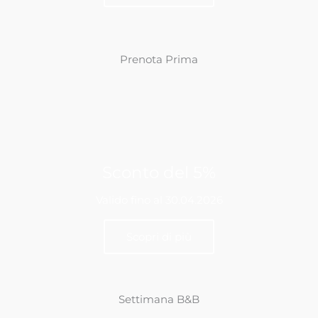
- 20%
Prenota Prima
Sconto del 5%
Valido fino al 30.04.2026
Scopri di più
Settimana B&B
-5%