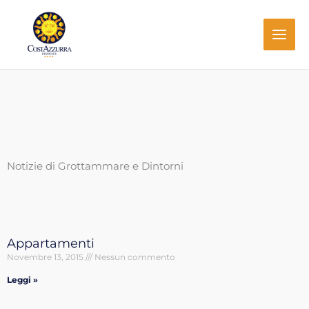
Vai
al
contenuto
Notizie di Grottammare e Dintorni
Appartamenti
Novembre 13, 2015
Nessun commento
Leggi »