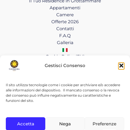
Il Tuo Residence in Grottammare
Appartamenti
Camere
Offerte 2026
Contatti
F.A.Q
Galleria
Cookie Policy (EU)
Gestisci Consenso
Copyright © 2026 CostAzzurra Residence
Cookie Policy
|
Privacy Policy
Il sito utilizza tecnologie come i cookie per archiviare e/o accedere
P.IVA 01414260446
alle informazioni del dispositivo. Il mancato consenso o la revoca
del consenso può influire negativamente su caratteristiche e
funzioni del sito.
IL TUO RESIDENCE A GROTTAMMARE
Accetta
Nega
Preferenze