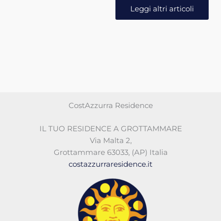
Leggi altri articoli
CostAzzurra Residence
IL TUO RESIDENCE A GROTTAMMARE
Via Malta 2
,
Grottammare 63033
,
(AP)
Italia
costazzurraresidence.it