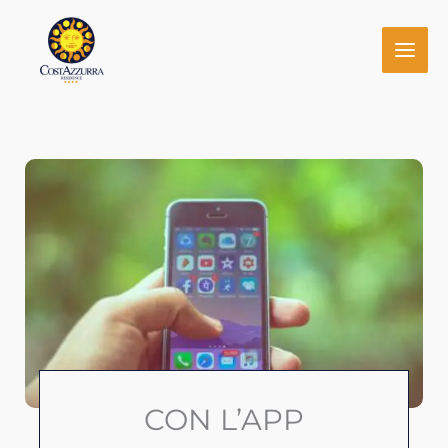
Vai
al
contenuto
CON L’APP