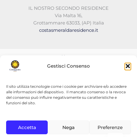
IL NOSTRO SECONDO RESIDENCE
Via Malta 16,
Grottammare 63033, (AP) Italia
costasmeraldaresidence.it
Home
Il Tuo Residence in Grottammare
Gestisci Consenso
Appartamenti
Camere
Offerte 2026
Il sito utilizza tecnologie come i cookie per archiviare e/o accedere
alle informazioni del dispositivo. Il mancato consenso o la revoca
Contatti
del consenso può influire negativamente su caratteristiche e
F.A.Q
funzioni del sito.
Galleria
IL TUO RESIDENCE A GROTTAMMARE
Cookie Policy (EU)
Accetta
Nega
Preferenze